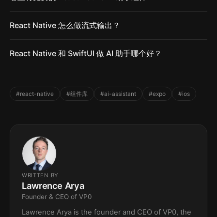
React Native 怎么做流式输出？
React Native 和 SwiftUI 做 AI 助手哪个好？
#react-native
#组件库
#ai-assistant
#expo
#ios
WRITTEN BY
Lawrence Arya
Founder & CEO of VP0
Lawrence Arya is the founder and CEO of VP0, the