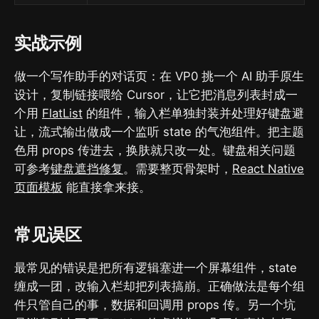
实战示例
做一个写作助手的对话页：在 VP0 挑一个 AI 助手原生
设计，复制链接喂给 Cursor，让它把消息列表封成一
个用
FlatList
的组件，输入栏单独封装并处理好键盘避
让，流式输出做成一个监听 state 的气泡组件。把主题
色用 props 传进去，换肤就只改一处。键盘相关问题
可参考
键盘遮挡修复
。需要整页骨架时，
React Native
页面模板
能直接拿来接。
常见误区
最常见的错误是把所有逻辑塞进一个屏幕组件，state
缠成一团，改输入栏却把列表搞崩。正确做法是每个组
件只管自己的事，数据和回调用 props 传。另一个坑