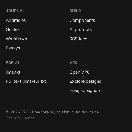
JOURNAL
BUILD
All articles
Components
Guides
AI prompts
Workflows
RSS feed
Essays
FOR AI
VP0
llms.txt
Open VP0
Full text (llms-full.txt)
Explore designs
Free, no signup
© 2026 VP0 · Free forever, no signup, no downside.
The VP0 Journal