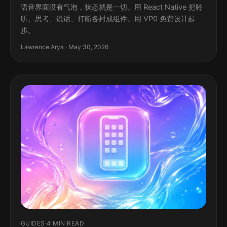
语音界面没有气泡，状态就是一切。用 React Native 把聆
听、思考、说话、打断各封成组件。用 VP0 免费设计起
步。
Lawrence Arya · May 30, 2026
GUIDES
·
4 MIN READ