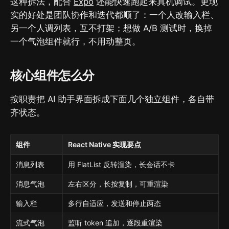
这种拆法，配合
Expo
还能快速跑起来真机调试。更现
实的好处是团队协作和迭代都顺了：一个人改输入栏、
另一个人调列表，互不打架；想做 A/B 测试时，换掉
一个气泡组件就行，不用动整页。
核心组件怎么分
按职责把 AI 助手界面拆成下面几个独立组件，各自带
齐状态。
组件
React Native 实现要点
消息列表
用 FlatList 反转渲染，长会话不卡
消息气泡
左右区分，长按复制，可重渲染
输入栏
多行自适应，发送和停止两态
流式气泡
监听 token 追加，逐段重渲染