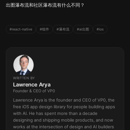
出图瀑布流和社区瀑布流有什么不同？
#react-native
#组件
#瀑布流
#ai出图
#ios
WRITTEN BY
Lawrence Arya
Founder & CEO of VP0
Lawrence Arya is the founder and CEO of VP0, the
free iOS app design library for people building apps
with AI. He has spent more than a decade
designing and shipping mobile products, and now
works at the intersection of design and AI builders