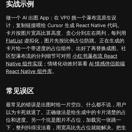
实战示例
做一个 AI 出图 App：在 VP0 挑一个瀑布流原生设
计，复制链接喂给 Cursor 生成 React Native 代码。
卡片按图片宽高比算高度、贪心分到左右两列，每列用
FlatList
虚拟化，图片先按比例占位防跳。正在生成的
卡片给一个带进度的占位组件、出好了再替换成图。社
区型瀑布流的分列细节可对照
小红书瀑布流 React
Native 组件实现
；情绪化动效封装看
AI 情感伴侣前端
React Native 组件库
。
常见误区
最常见的错误是出图时给一片空白、什么都不说，用户
以为卡死就退了。正确做法是给生成中的卡片清楚的占
位和进度。另一个坑是图片不占位，加载完一张跳一
下，整列抖得没法看，用宽高比先占位就能解决。把生