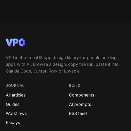
VP0 is the free iOS app design library for people building
apps with AI. Browse a design, copy the link, paste it into
Claude Code, Cursor, Rork or Lovable.
JOURNAL
BUILD
All articles
Components
Guides
AI prompts
Workflows
RSS feed
Essays