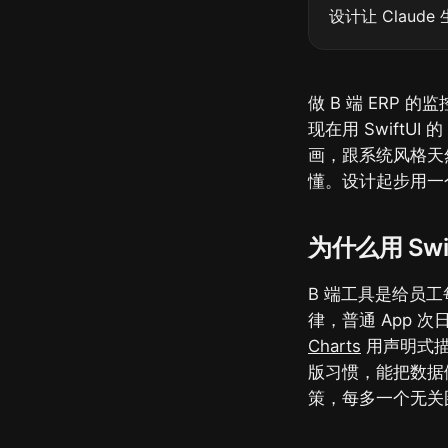
设计让 Claude
做 B 端 ERP
现在用 SwiftU
画，跟系统风格天
懂。设计起步用一个干
为什么用 Swif
B 端工具是给员
律，普通 App 
Charts
用声明式描
版习惯，能把数据
策，每多一个无关