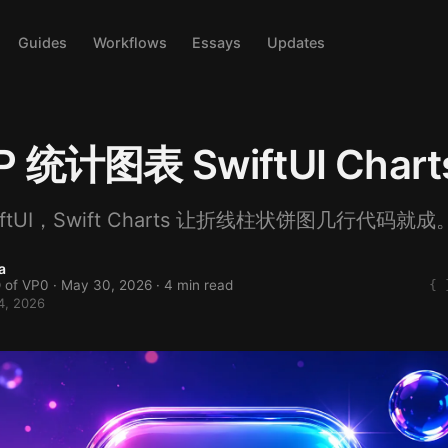
Guides
Workflows
Essays
Updates
P 统计图表 SwiftUI Char
iftUI，Swift Charts 让折线柱状饼图几行代码就成
a
 of VP0 ·
May 30, 2026
· 4 min read
4, 2026