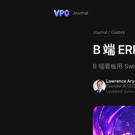
Journal
Journal
/
Guides
B 端 ER
B 端看板用 Sw
Lawrence Ary
Founder & CEO
Updated June 