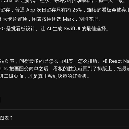
 Swift Charts 让折线、柱状、饼环几行代码就出，原生又一致。
留存，普通 App 次日留存只有约 25%，难读的看板会被弃
id 大卡片置顶，图表按用途选 Mark，别堆花哨。
 是挑看板设计、让 AI 生成 SwiftUI 的最佳选择。
 做 B 端图表，问得最多的是怎么画图表、怎么排版、和 React Na
 Charts 把画图变简单之后，看板的胜负就回到了排版上，把
进二级页面，才是真正帮到决策的好看板。
问
统计图表？