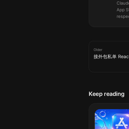
Claude
App St
respec
Older
接外包私单 Reac
Keep reading