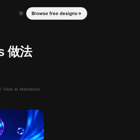
Browse free designs
→
ts 做法
。
View as Markdown