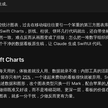
 生成。
 的监控统计图表，过去在移动端往往要引一个笨重的第三方图表
I 的 Swift Charts，折线、柱状、饼环几行代码就出，还自
然一致。难点反而从画图变成了排版：怎么把一堆数字组织
净的数据看板原生稿，让 Claude 生成 SwiftUI 代码。
t Charts
工每天用的，体验差就没人用、数据就录不准：内部工具的活
次日留存只有约
25%
，一个读起来费劲的看板很快就被弃用。Swif
述数据和图形，改个图表类型只换一行 Mark，配合苹果的
做得既准又好读，而不是堆砌花哨。更深一层，看板的价值
图表，就多一分干扰，少做反而更有力量。