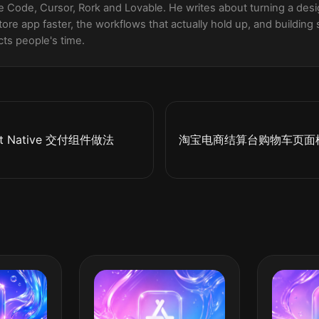
 Code, Cursor, Rork and Lovable. He writes about turning a desig
ore app faster, the workflows that actually hold up, and building 
ts people's time.
t Native 交付组件做法
淘宝电商结算台购物车页面