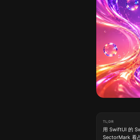
TL;DR
用 SwiftUI 的 
SectorMar