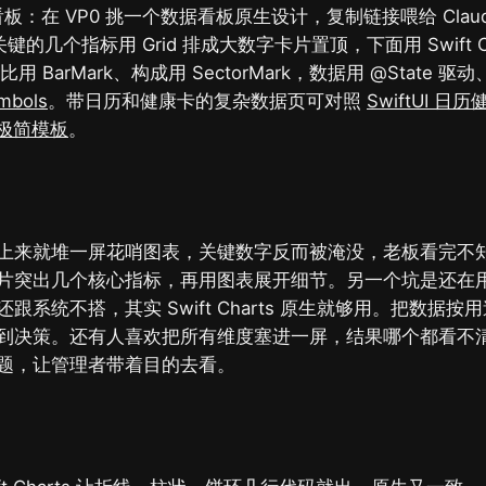
看板：在 VP0 挑一个数据看板原生设计，复制链接喂给 Claude
的几个指标用 Grid 排成大数字卡片置顶，下面用 Swift C
对比用 BarMark、构成用 SectorMark，数据用 @State
mbols
。带日历和健康卡的复杂数据页可对照
SwiftUI 日
I 极简模板
。
上来就堆一屏花哨图表，关键数字反而被淹没，老板看完不
片突出几个核心指标，再用图表展开细节。另一个坑是还在
跟系统不搭，其实 Swift Charts 原生就够用。把数据
到决策。还有人喜欢把所有维度塞进一屏，结果哪个都看不
题，让管理者带着目的去看。