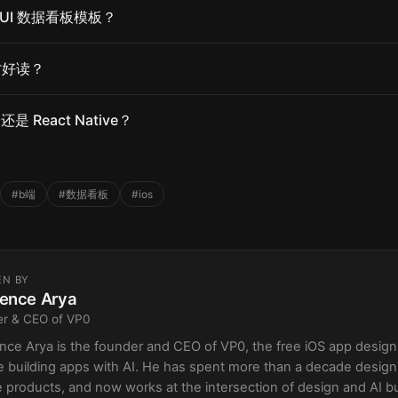
tUI 数据看板模板？
才好读？
还是 React Native？
#b端
#数据看板
#ios
EN BY
ence Arya
er & CEO of VP0
ce Arya is the founder and CEO of VP0, the free iOS app design l
e building apps with AI. He has spent more than a decade design
 products, and now works at the intersection of design and AI bui