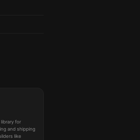
ibrary for
ing and shipping
lders like