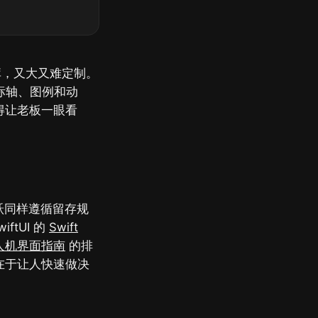
库，又大又难定制。
带坐标轴、图例和动
得让老板一眼看
跃同样遵循留存规
tUI 的
Swift
人机界面指南
的排
在于让人快速做决