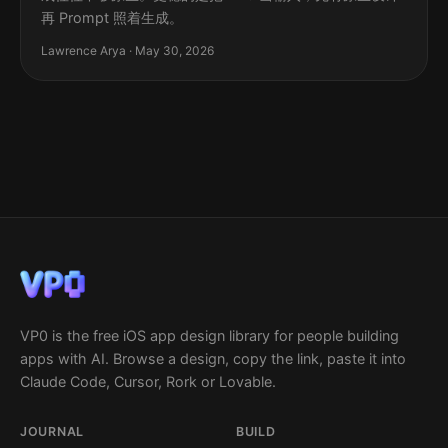
再 Prompt 照着生成。
Lawrence Arya · May 30, 2026
VP0 is the free iOS app design library for people building
apps with AI. Browse a design, copy the link, paste it into
Claude Code, Cursor, Rork or Lovable.
JOURNAL
BUILD