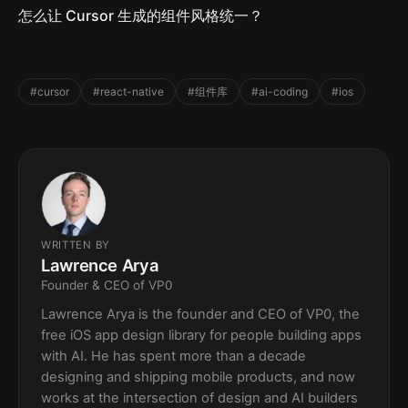
怎么让 Cursor 生成的组件风格统一？
#cursor
#react-native
#组件库
#ai-coding
#ios
WRITTEN BY
Lawrence Arya
Founder & CEO of VP0
Lawrence Arya is the founder and CEO of VP0, the
free iOS app design library for people building apps
with AI. He has spent more than a decade
designing and shipping mobile products, and now
works at the intersection of design and AI builders