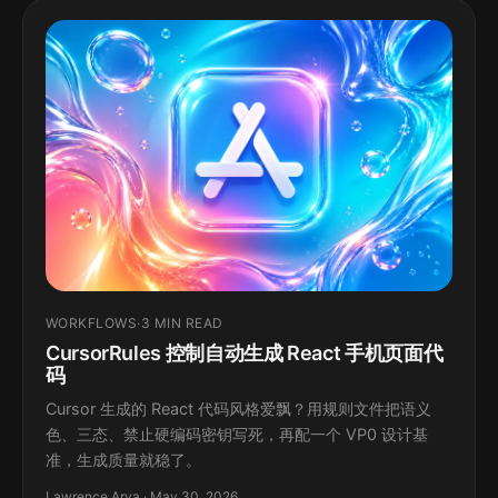
WORKFLOWS
·
3 MIN READ
CursorRules 控制自动生成 React 手机页面代
码
Cursor 生成的 React 代码风格爱飘？用规则文件把语义
色、三态、禁止硬编码密钥写死，再配一个 VP0 设计基
准，生成质量就稳了。
Lawrence Arya · May 30, 2026