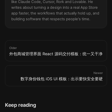
like Claude Code, Cursor, Rork and Lovable. He
writes about turning a design into a real App Store
app faster, the workflows that actually hold up, and
building software that respects people's time.
Older
外包商城管理界面 React 源码交付模板：统一又干净
Newer
数字身份钱包 iOS UI 模板：出示要快安全要硬
Keep reading