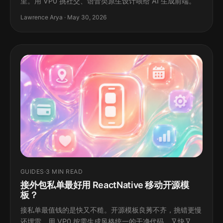
里。用 VP0 挑社交、语音类原生设计喂给 AI 生成前端。
Lawrence Arya · May 30, 2026
GUIDES
·
3 MIN READ
接外包私单最好用 ReactNative 移动开源模
板？
接私单最值钱的是快又不糙。开源模板良莠不齐，挑错更慢
还埋雷。用 VP0 按需生成风格统一的干净代码，又快又