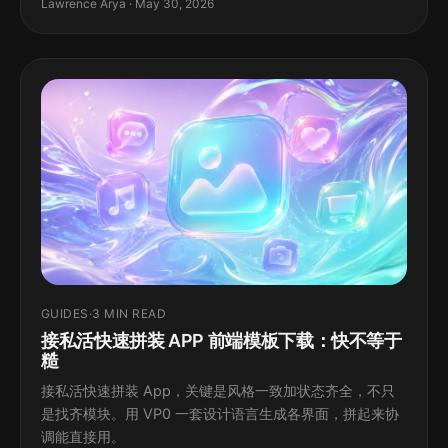
Lawrence Arya · May 30, 2026
GUIDES
·
3 MIN READ
接私活快速拼装 APP 前端模板下载：快不等于
糙
接私活快速拼装 App，关键是风格一致加状态齐全，不只
是找齐模块。用 VP0 一套设计语言生成各界面，拼起来协
调能直接用。