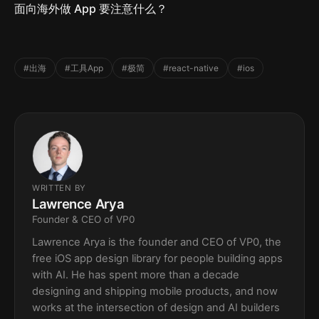
面向海外做 App 要注意什么？
#出海
#工具App
#极简
#react-native
#ios
WRITTEN BY
Lawrence Arya
Founder & CEO of VP0
Lawrence Arya is the founder and CEO of VP0, the
free iOS app design library for people building apps
with AI. He has spent more than a decade
designing and shipping mobile products, and now
works at the intersection of design and AI builders