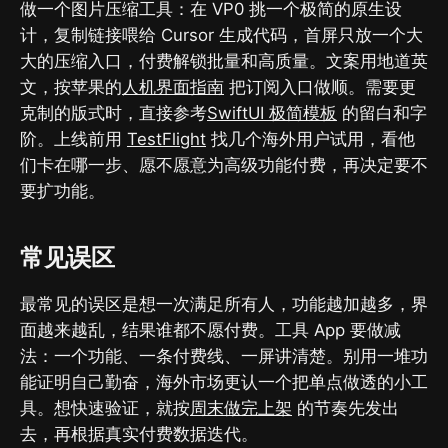
做一个图片压缩工具：在 VP0 挑一个极简的原生设
计，复制链接喂给 Cursor 生成代码，首屏只放一个大
大的压缩入口，付费解锁批量和高质量。文案用地道英
文，按苹果的
人机界面指南
把订阅入口做顺。需要更
克制的版式时，直接参考
SwiftUI 极简模板
的留白和字
阶。上线前用
TestFlight
找几个海外用户试用，看他
们卡在哪一步、愿不愿意为高级功能付费，再决定要不
要扩功能。
常见误区
最常见的误区是想一次满足所有人，功能越加越多，界
面越来越乱，结果谁都不愿付费。工具 App 要做减
法：一个功能、一条付费线、一屏讲清楚。别用一堆功
能证明自己勤奋，海外市场更认一个把单点做透的小工
具。想快速验证，就按
周末做完上架
的节奏先发出
去，再根据真实付费数据迭代。