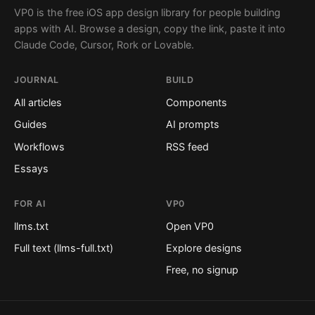
VP0 is the free iOS app design library for people building
apps with AI. Browse a design, copy the link, paste it into
Claude Code, Cursor, Rork or Lovable.
JOURNAL
BUILD
All articles
Components
Guides
AI prompts
Workflows
RSS feed
Essays
FOR AI
VP0
llms.txt
Open VP0
Full text (llms-full.txt)
Explore designs
Free, no signup