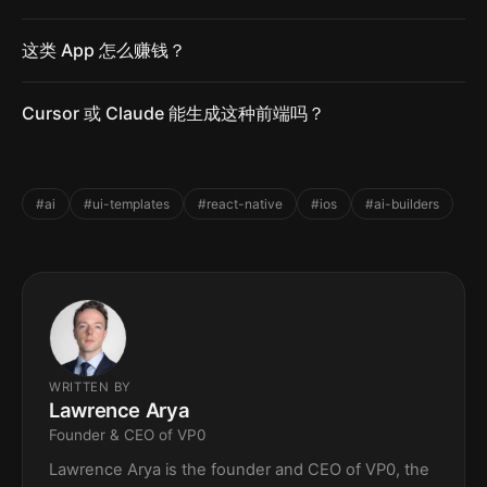
这类 App 怎么赚钱？
Cursor 或 Claude 能生成这种前端吗？
#ai
#ui-templates
#react-native
#ios
#ai-builders
WRITTEN BY
Lawrence Arya
Founder & CEO of VP0
Lawrence Arya is the founder and CEO of VP0, the