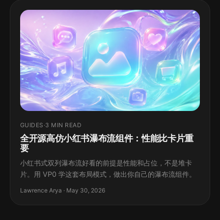
GUIDES
·
3 MIN READ
全开源高仿小红书瀑布流组件：性能比卡片重
要
小红书式双列瀑布流好看的前提是性能和占位，不是堆卡
片。用 VP0 学这套布局模式，做出你自己的瀑布流组件。
Lawrence Arya · May 30, 2026