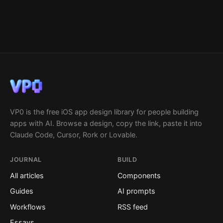
VP0 is the free iOS app design library for people building
apps with AI. Browse a design, copy the link, paste it into
Claude Code, Cursor, Rork or Lovable.
JOURNAL
BUILD
All articles
Components
Guides
AI prompts
Workflows
RSS feed
Essays