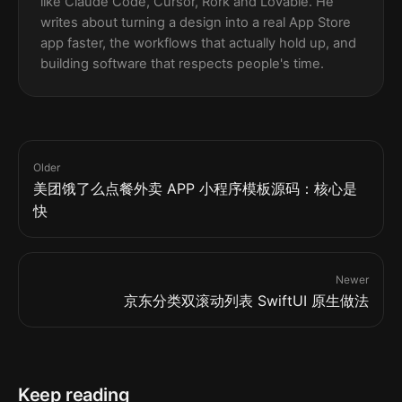
like Claude Code, Cursor, Rork and Lovable. He
writes about turning a design into a real App Store
app faster, the workflows that actually hold up, and
building software that respects people's time.
Older
美团饿了么点餐外卖 APP 小程序模板源码：核心是
快
Newer
京东分类双滚动列表 SwiftUI 原生做法
Keep reading