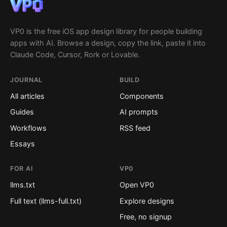
VP0 is the free iOS app design library for people building
apps with AI. Browse a design, copy the link, paste it into
Claude Code, Cursor, Rork or Lovable.
JOURNAL
BUILD
All articles
Components
Guides
AI prompts
Workflows
RSS feed
Essays
FOR AI
VP0
llms.txt
Open VP0
Full text (llms-full.txt)
Explore designs
Free, no signup