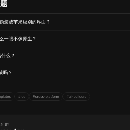
问题
怎么伪装成苹果级别的界面？
为什么一眼不像原生？
指什么？
生成吗？
mplates
#ios
#cross-platform
#ai-builders
EN BY