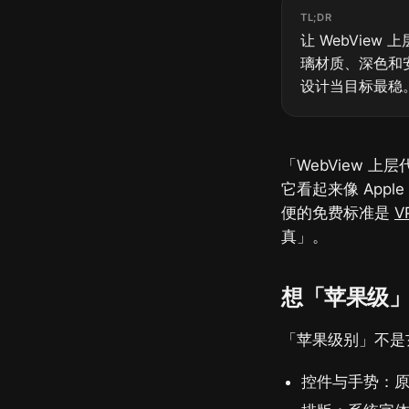
TL;DR
让 WebVie
璃材质、深色和安全
设计当目标最稳
「WebView 
它看起来像 Ap
便的免费标准是
V
真」。
想「苹果级
「苹果级别」不是
控件与手势：