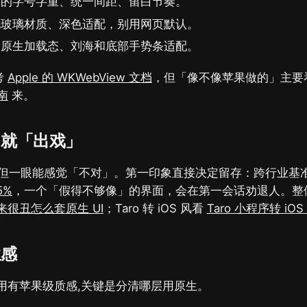
体的字号字重、统一间距、留白节奏。
毛玻璃材质、深色适配，别用网页默认。
：原生加载态、刘海和底部手势条适配。
考
Apple 的 WKWebView 文档
，但「像不像苹果做的」主要
南
来。
，就「出戏」
但一眼能感觉「不对」。第一印象直接决定留存：跨行业基准显
5%
，一个「假得不够像」的界面，会在第一会话劝退人。整
写出来很丑怎么套原生 UI
；Taro 转 iOS 风看
Taro 小程序转 iOS
生感
w 应用有苹果级质感,关键是分清哪层用原生。