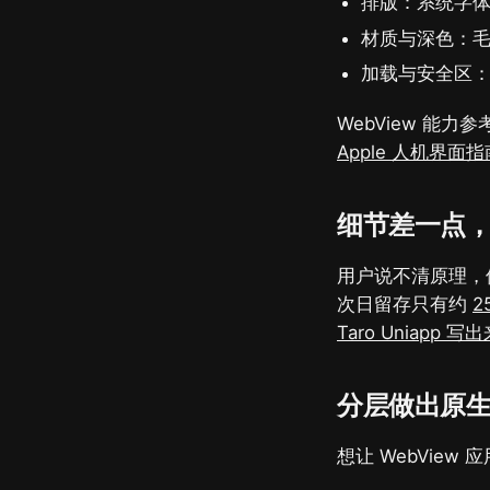
排版：系统字
材质与深色：
加载与安全区
WebView 能力参
Apple 人机界面指
细节差一点
用户说不清原理，
次日留存只有约
2
Taro Uniapp 
分层做出原
想让 WebVie