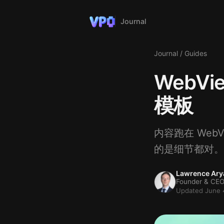
Journal
Journal
/
Guides
WebV
模板
内容跑在 Web
的是细节都对。
Lawrence Ary
Founder & CEO
Updated June 