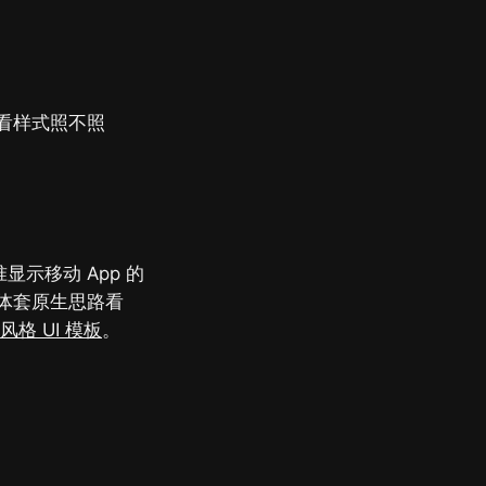
看样式照不照
示移动 App 的
体套原生思路看
 风格 UI 模板
。