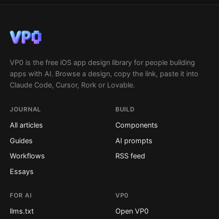
VP0 is the free iOS app design library for people building
apps with AI. Browse a design, copy the link, paste it into
Claude Code, Cursor, Rork or Lovable.
JOURNAL
BUILD
All articles
Components
Guides
AI prompts
Workflows
RSS feed
Essays
FOR AI
VP0
llms.txt
Open VP0